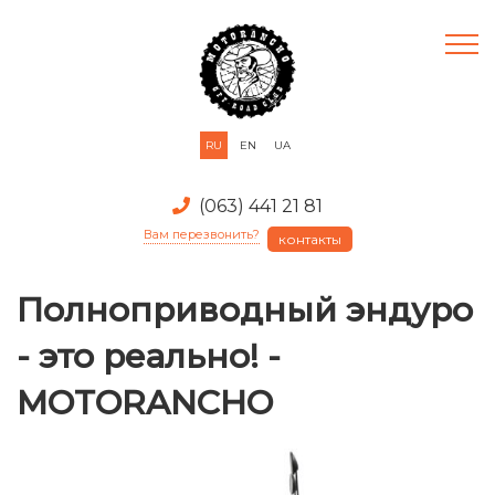
RU
EN
UA
(063) 441 21 81
Вам перезвонить?
контакты
Полноприводный эндуро
- это реально! -
MOTORANCHO