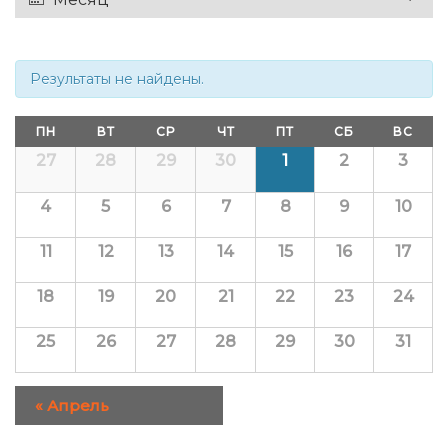
Views
Navigation
Navigation
Результаты не найдены.
Calendar
ПН
ВТ
СР
ЧТ
ПТ
СБ
ВС
of
Calendar
27
28
29
30
1
2
3
of
Мероприятия
Мероприятия
4
5
6
7
8
9
10
11
12
13
14
15
16
17
18
19
20
21
22
23
24
25
26
27
28
29
30
31
«
Апрель