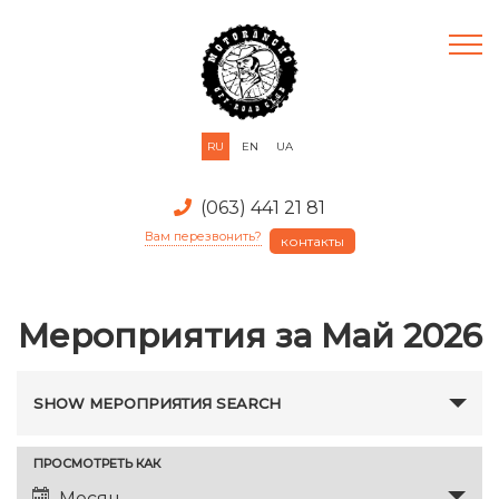
RU
EN
UA
(063) 441 21 81
Вам перезвонить?
контакты
Мероприятия за Май 2026
Мероприятия
SHOW МЕРОПРИЯТИЯ SEARCH
Search
and
Событие
ПРОСМОТРЕТЬ КАК
Views
Месяц